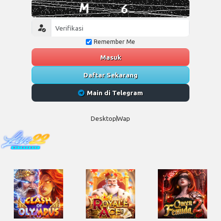
Remember Me
Masuk
Daftar Sekarang
Main di Telegram
Desktop
Wap