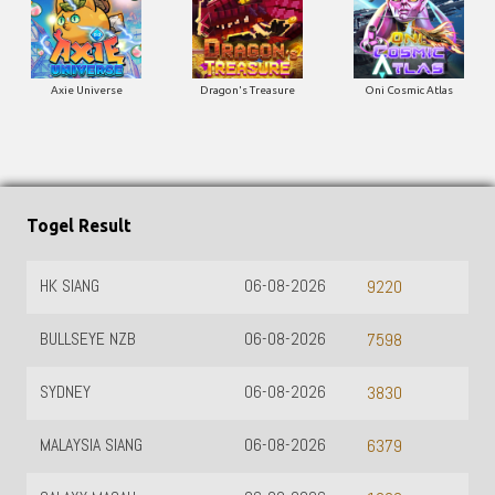
Axie Universe
Dragon's Treasure
Oni Cosmic Atlas
Togel Result
HK SIANG
06-08-2026
9220
BULLSEYE NZB
06-08-2026
7598
SYDNEY
06-08-2026
3830
MALAYSIA SIANG
06-08-2026
6379