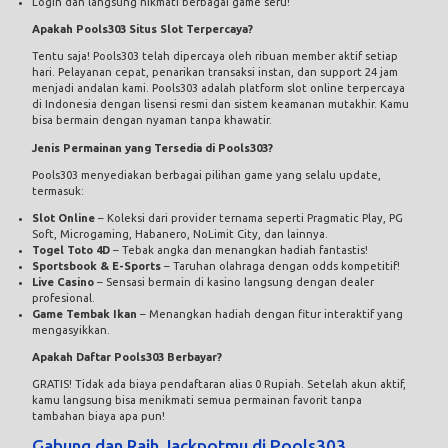
Login dan langsung nikmati berbagai game seru!
Apakah Pools303 Situs Slot Terpercaya?
Tentu saja! Pools303 telah dipercaya oleh ribuan member aktif setiap
hari. Pelayanan cepat, penarikan transaksi instan, dan support 24 jam
menjadi andalan kami. Pools303 adalah platform slot online terpercaya
di Indonesia dengan lisensi resmi dan sistem keamanan mutakhir. Kamu
bisa bermain dengan nyaman tanpa khawatir.
Jenis Permainan yang Tersedia di Pools303?
Pools303 menyediakan berbagai pilihan game yang selalu update,
termasuk:
Slot Online
– Koleksi dari provider ternama seperti Pragmatic Play, PG
Soft, Microgaming, Habanero, NoLimit City, dan lainnya.
Togel Toto 4D
– Tebak angka dan menangkan hadiah fantastis!
Sportsbook & E-Sports
– Taruhan olahraga dengan odds kompetitif!
Live Casino
– Sensasi bermain di kasino langsung dengan dealer
profesional.
Game
Tembak Ikan
– Menangkan hadiah dengan fitur interaktif yang
mengasyikkan.
Apakah Daftar Pools303 Berbayar?
GRATIS! Tidak ada biaya pendaftaran alias 0 Rupiah. Setelah akun aktif,
kamu langsung bisa menikmati semua permainan favorit tanpa
tambahan biaya apa pun!
Gabung dan Raih Jackpotmu di Pools303