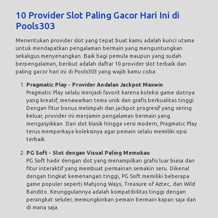
10 Provider Slot Paling Gacor Hari Ini di
Pools303
Menentukan provider slot yang tepat buat kamu adalah kunci utama
untuk mendapatkan pengalaman bermain yang menguntungkan
sekaligus menyenangkan. Baik bagi pemula maupun yang sudah
berpengalaman, berikut adalah daftar 10 provider slot terbaik dan
paling gacor hari ini di Pools303 yang wajib kamu coba:
Pragmatic Play
- Provider Andalan Jackpot Maxwin
Pragmatic Play
selalu menjadi favorit karena koleksi game slotnya
yang kreatif, menawarkan tema unik dan grafis berkualitas tinggi.
Dengan fitur bonus melimpah dan jackpot progresif yang sering
keluar, provider ini menjamin pengalaman bermain yang
mengasyikkan. Dari slot klasik hingga versi modern, Pragmatic Play
terus memperkaya koleksinya agar pemain selalu memiliki opsi
terbaik.
PG Soft
- Slot dengan Visual Paling Memukau
PG Soft hadir dengan slot yang menampilkan grafis luar biasa dan
fitur interaktif yang membuat permainan semakin seru. Dikenal
dengan tingkat kemenangan tinggi, PG Soft memiliki beberapa
game populer seperti
Mahjong Ways
, Treasure of Aztec, dan Wild
Bandito. Keunggulannya adalah kompatibilitas tinggi dengan
perangkat seluler, memungkinkan pemain bermain kapan saja dan
di mana saja.