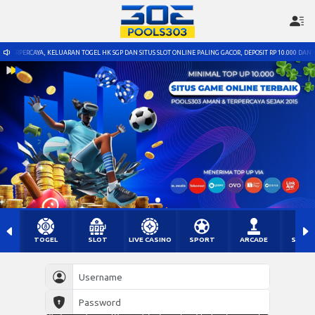
KELUARAN TOGEL HK SGP DAN SITUS SLOT ONLINE PALING GACOR, DEPOSIT RP 10.000 DAN MINIMAL BET TO
TOGEL
SLOT
LIVE CASINO
SPORT
ARCADE
SABU