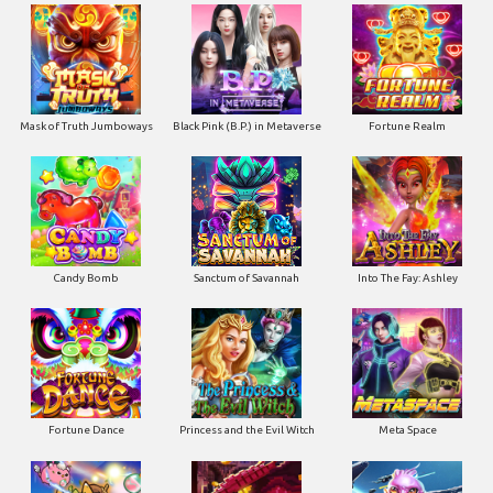
Mask of Truth Jumboways
Black Pink (B.P.) in Metaverse
Fortune Realm
Candy Bomb
Sanctum of Savannah
Into The Fay: Ashley
Fortune Dance
Princess and the Evil Witch
Meta Space