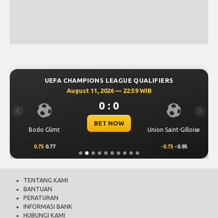
UEFA CHAMPIONS LEAGUE QUALIFIERS
August 11, 2026 — 22:59 WIB
0 : 0
Previous
Next
BET NOW
Bodo Glimt
Union Saint-Gilloise
0.75
0.77
-0.75
-0.95
TENTANG KAMI
BANTUAN
PERATURAN
INFORMASI BANK
HUBUNGI KAMI