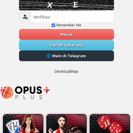
Remember Me
Masuk
Daftar Sekarang
Main di Telegram
Desktop
Wap