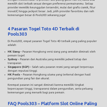
memilih slot terbaik sesuai dengan preferensi permainanmu. Setiap
provider memiliki keunggulan tersendiri, mulai dari grafis ciamik, fitur
inovatif, hingga jackpot besar. Jadi, pilih provider favoritmu dan raih
kemenangan besar di Pools303 sekarang juga!
4 Pasaran Togel Toto 4D Terbaik di
Pools303
Di Pools303, empat pasaran Togel Toto 4D terbaik yang paling populer
adalah:
HK Siang
– Pasaran Hongkong versi siang yang semakin diminati oleh
pemain togel.
Sydney
– Pasaran dari Australia yang memiliki jadwal tetap dan
transparan.
Singapore (
SGP
)
– Salah satu pasaran resmi yang sangat terpercaya
dengan reputasi tinggi.
HK Pools
– Pasaran Hongkong utama yang terkenal dengan hasil
pengundian yang fair dan akurat.
Keempat pasaran ini sangat diminati karena memiliki tingkat
kepercayaan tinggi, transparansi dalam pengundian, serta peluang
kemenangan yang menarik bagi para pemain.
FAQ Pools303 – Platform Slot Online Paling