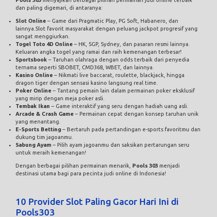
dan paling digemari, di antaranya:
Slot Online
– Game dari Pragmatic Play, PG Soft, Habanero, dan
lainnya.Slot favorit masyarakat dengan peluang jackpot progresif yang
sangat menggiurkan.
Togel Toto 4D Online
– HK, SGP, Sydney, dan pasaran resmi lainnya.
Keluaran angka togel yang ramai dan raih kemenangan terbesar!
Sportsbook
– Taruhan olahraga dengan odds terbaik dari penyedia
ternama seperti SBOBET, CMD368, WBET, dan lainnya.
Kasino
Online
– Nikmati live baccarat, roulette, blackjack, hingga
dragon tiger dengan sensasi kasino langsung real time.
Poker Online
– Tantang pemain lain dalam permainan poker eksklusif
yang mirip dengan meja poker asli.
Tembak Ikan
– Game interaktif yang seru dengan hadiah uang asli.
Arcade & Crash Game
– Permainan cepat dengan konsep taruhan unik
yang menantang.
E-Sports Betting
– Bertaruh pada pertandingan e-sports favoritmu dan
dukung tim jagoanmu.
Sabung Ayam
– Pilih ayam jagoanmu dan saksikan pertarungan seru
untuk meraih kemenangan!
Dengan berbagai pilihan permainan menarik,
Pools 303
menjadi
destinasi utama bagi para pecinta judi online di Indonesia!
10 Provider Slot Paling Gacor Hari Ini di
Pools303