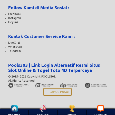
Follow Kami di Media Sosial :
Facebook
Instagram
Heylink
Kontak Customer Service Kami :
LiveChat
WhatsApp
Telegram
Pools303 | Link Login Alternatif Resmi Situs
Slot Online & Togel Toto 4D Terpercaya
© 2015 - 2026 Copyright POOLS303.
All Rights Reserved.
LAPOR PUSAT
BERANDA
PROMOSI
EVENT
LIVECHAT