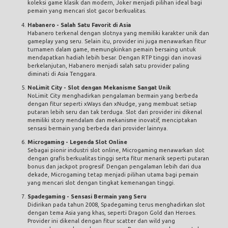
koleksi game klasik dan modern, Joker menjadi pilihan ideal bagi
pemain yang mencari slot gacor berkualitas.
Habanero - Salah Satu Favorit di Asia
Habanero terkenal dengan slotnya yang memiliki karakter unik dan
gameplay yang seru. Selain itu, provider ini juga menawarkan fitur
turnamen dalam game, memungkinkan pemain bersaing untuk
mendapatkan hadiah lebih besar. Dengan RTP tinggi dan inovasi
berkelanjutan, Habanero menjadi salah satu provider paling
diminati di Asia Tenggara.
NoLimit City - Slot dengan Mekanisme Sangat Unik
NoLimit City menghadirkan pengalaman bermain yang berbeda
dengan fitur seperti xWays dan xNudge, yang membuat setiap
putaran lebih seru dan tak terduga. Slot dari provider ini dikenal
memiliki story mendalam dan mekanisme inovatif, menciptakan
sensasi bermain yang berbeda dari provider lainnya.
Microgaming - Legenda Slot Online
Sebagai pionir industri slot online, Microgaming menawarkan slot
dengan grafis berkualitas tinggi serta fitur menarik seperti putaran
bonus dan jackpot progresif. Dengan pengalaman lebih dari dua
dekade, Microgaming tetap menjadi pilihan utama bagi pemain
yang mencari slot dengan tingkat kemenangan tinggi.
Spadegaming - Sensasi Bermain yang Seru
Didirikan pada tahun 2008, Spadegaming terus menghadirkan slot
dengan tema Asia yang khas, seperti Dragon Gold dan Heroes.
Provider ini dikenal dengan fitur scatter dan wild yang