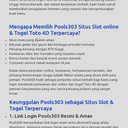
tinggi, bonus menarik, dan sistem keamanan terbaik, kami hadir untuk
memberikan pengalaman bermain yang nyaman dan menguntungkan
buat kamu.
Mengapa Memilih
Pools303 Situs Slot
online
& Togel Toto 4D Terpercaya?
Situs resmi yang dijamin aman
Ratusan game slot gacor dari berbagai provider ternama
Peluang menang dengan RTP tinggi
Keamanan data dan transaksi yang terjamin cepat
Bonus harian dan banyak event promo menarik
Customer service ramah melayani 24 jam
Dalam dunia perjudian online, keamanan, kenyamanan bermain, dan
peluang kemenangan tinggi adalah faktor utama yang dicari oleh para
pemain. Pools303 hadir sebagai penyedia solusi terbaik bagi Kamu yang
ingin menikmati permainan
slot
online dan
togel Toto
4D dengan
jaminan kenyamanan yang seru serta peluang jackpot yang sangat
besar.
Keunggulan Pools303 sebagai Situs Slot &
Togel Terpercaya
1. Link Login Pools303 Resmi & Aman
Pools303 menyediakan link login resmi serta alternatif yang selalu
diperbarui, sehingga pemain dapat mengakses situs dengan mudah dan