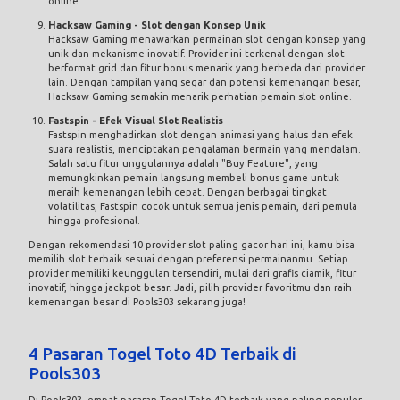
online.
Hacksaw Gaming - Slot dengan Konsep Unik
Hacksaw Gaming menawarkan permainan slot dengan konsep yang
unik dan mekanisme inovatif. Provider ini terkenal dengan slot
berformat grid dan fitur bonus menarik yang berbeda dari provider
lain. Dengan tampilan yang segar dan potensi kemenangan besar,
Hacksaw Gaming semakin menarik perhatian pemain slot online.
Fastspin - Efek Visual Slot Realistis
Fastspin menghadirkan slot dengan animasi yang halus dan efek
suara realistis, menciptakan pengalaman bermain yang mendalam.
Salah satu fitur unggulannya adalah "Buy Feature", yang
memungkinkan pemain langsung membeli bonus game untuk
meraih kemenangan lebih cepat. Dengan berbagai tingkat
volatilitas, Fastspin cocok untuk semua jenis pemain, dari pemula
hingga profesional.
Dengan rekomendasi 10 provider slot paling gacor hari ini, kamu bisa
memilih slot terbaik sesuai dengan preferensi permainanmu. Setiap
provider memiliki keunggulan tersendiri, mulai dari grafis ciamik, fitur
inovatif, hingga jackpot besar. Jadi, pilih provider favoritmu dan raih
kemenangan besar di Pools303 sekarang juga!
4 Pasaran Togel Toto 4D Terbaik di
Pools303
Di Pools303, empat pasaran Togel Toto 4D terbaik yang paling populer