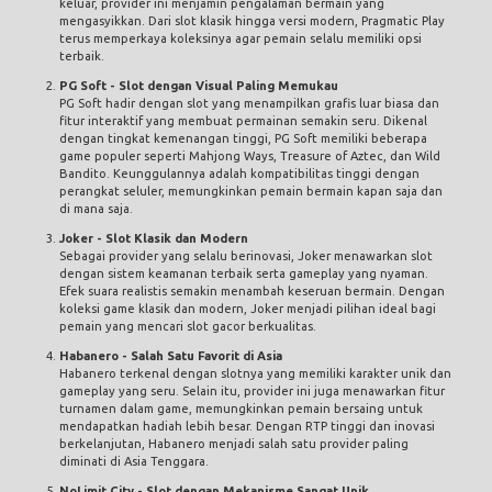
keluar, provider ini menjamin pengalaman bermain yang
mengasyikkan. Dari slot klasik hingga versi modern, Pragmatic Play
terus memperkaya koleksinya agar pemain selalu memiliki opsi
terbaik.
PG Soft
- Slot dengan Visual Paling Memukau
PG Soft hadir dengan slot yang menampilkan grafis luar biasa dan
fitur interaktif yang membuat permainan semakin seru. Dikenal
dengan tingkat kemenangan tinggi, PG Soft memiliki beberapa
game populer seperti
Mahjong Ways
, Treasure of Aztec, dan Wild
Bandito. Keunggulannya adalah kompatibilitas tinggi dengan
perangkat seluler, memungkinkan pemain bermain kapan saja dan
di mana saja.
Joker - Slot Klasik dan Modern
Sebagai provider yang selalu berinovasi, Joker menawarkan slot
dengan sistem keamanan terbaik serta gameplay yang nyaman.
Efek suara realistis semakin menambah keseruan bermain. Dengan
koleksi game klasik dan modern, Joker menjadi pilihan ideal bagi
pemain yang mencari slot gacor berkualitas.
Habanero - Salah Satu Favorit di Asia
Habanero terkenal dengan slotnya yang memiliki karakter unik dan
gameplay yang seru. Selain itu, provider ini juga menawarkan fitur
turnamen dalam game, memungkinkan pemain bersaing untuk
mendapatkan hadiah lebih besar. Dengan RTP tinggi dan inovasi
berkelanjutan, Habanero menjadi salah satu provider paling
diminati di Asia Tenggara.
NoLimit City - Slot dengan Mekanisme Sangat Unik