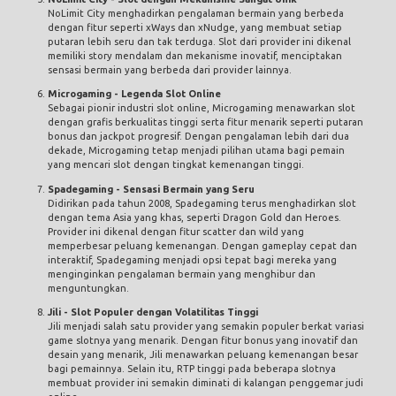
NoLimit City menghadirkan pengalaman bermain yang berbeda
dengan fitur seperti xWays dan xNudge, yang membuat setiap
putaran lebih seru dan tak terduga. Slot dari provider ini dikenal
memiliki story mendalam dan mekanisme inovatif, menciptakan
sensasi bermain yang berbeda dari provider lainnya.
Microgaming - Legenda Slot Online
Sebagai pionir industri slot online, Microgaming menawarkan slot
dengan grafis berkualitas tinggi serta fitur menarik seperti putaran
bonus dan jackpot progresif. Dengan pengalaman lebih dari dua
dekade, Microgaming tetap menjadi pilihan utama bagi pemain
yang mencari slot dengan tingkat kemenangan tinggi.
Spadegaming - Sensasi Bermain yang Seru
Didirikan pada tahun 2008, Spadegaming terus menghadirkan slot
dengan tema Asia yang khas, seperti Dragon Gold dan Heroes.
Provider ini dikenal dengan fitur scatter dan wild yang
memperbesar peluang kemenangan. Dengan gameplay cepat dan
interaktif, Spadegaming menjadi opsi tepat bagi mereka yang
menginginkan pengalaman bermain yang menghibur dan
menguntungkan.
Jili - Slot Populer dengan Volatilitas Tinggi
Jili menjadi salah satu provider yang semakin populer berkat variasi
game slotnya yang menarik. Dengan fitur bonus yang inovatif dan
desain yang menarik, Jili menawarkan peluang kemenangan besar
bagi pemainnya. Selain itu, RTP tinggi pada beberapa slotnya
membuat provider ini semakin diminati di kalangan penggemar judi