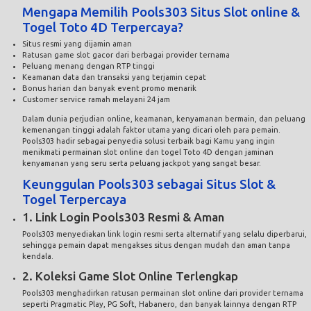
Mengapa Memilih
Pools303 Situs Slot
online &
Togel Toto 4D Terpercaya?
Situs resmi yang dijamin aman
Ratusan game slot gacor dari berbagai provider ternama
Peluang menang dengan RTP tinggi
Keamanan data dan transaksi yang terjamin cepat
Bonus harian dan banyak event promo menarik
Customer service ramah melayani 24 jam
Dalam dunia perjudian online, keamanan, kenyamanan bermain, dan peluang
kemenangan tinggi adalah faktor utama yang dicari oleh para pemain.
Pools303 hadir sebagai penyedia solusi terbaik bagi Kamu yang ingin
menikmati permainan
slot
online dan
togel Toto
4D dengan jaminan
kenyamanan yang seru serta peluang jackpot yang sangat besar.
Keunggulan Pools303 sebagai Situs Slot &
Togel Terpercaya
1. Link Login Pools303 Resmi & Aman
Pools303 menyediakan link login resmi serta alternatif yang selalu diperbarui,
sehingga pemain dapat mengakses situs dengan mudah dan aman tanpa
kendala.
2. Koleksi Game Slot Online Terlengkap
Pools303 menghadirkan ratusan permainan slot online dari provider ternama
seperti Pragmatic Play,
PG Soft
, Habanero, dan banyak lainnya dengan RTP