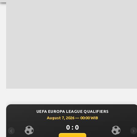
UEFA EUROPA LEAGUE QUALIFIERS
August 7, 2026 — 00:00 WIB
0 : 0
Previous
Ne