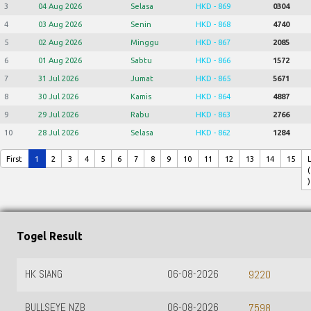
3
04 Aug 2026
Selasa
HKD - 869
0304
4
03 Aug 2026
Senin
HKD - 868
4740
5
02 Aug 2026
Minggu
HKD - 867
2085
6
01 Aug 2026
Sabtu
HKD - 866
1572
7
31 Jul 2026
Jumat
HKD - 865
5671
8
30 Jul 2026
Kamis
HKD - 864
4887
9
29 Jul 2026
Rabu
HKD - 863
2766
10
28 Jul 2026
Selasa
HKD - 862
1284
First
1
2
3
4
5
6
7
8
9
10
11
12
13
14
15
(
)
Togel Result
HK SIANG
06-08-2026
9220
BULLSEYE NZB
06-08-2026
7598