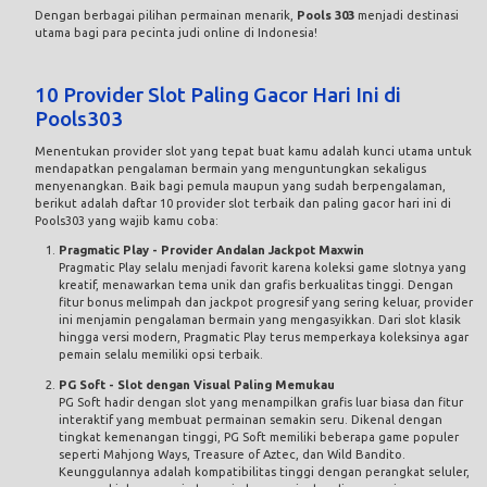
Dengan berbagai pilihan permainan menarik,
Pools 303
menjadi destinasi
utama bagi para pecinta judi online di Indonesia!
10 Provider Slot Paling Gacor Hari Ini di
Pools303
Menentukan provider slot yang tepat buat kamu adalah kunci utama untuk
mendapatkan pengalaman bermain yang menguntungkan sekaligus
menyenangkan. Baik bagi pemula maupun yang sudah berpengalaman,
berikut adalah daftar 10 provider slot terbaik dan paling gacor hari ini di
Pools303 yang wajib kamu coba:
Pragmatic Play
- Provider Andalan Jackpot Maxwin
Pragmatic Play
selalu menjadi favorit karena koleksi game slotnya yang
kreatif, menawarkan tema unik dan grafis berkualitas tinggi. Dengan
fitur bonus melimpah dan jackpot progresif yang sering keluar, provider
ini menjamin pengalaman bermain yang mengasyikkan. Dari slot klasik
hingga versi modern, Pragmatic Play terus memperkaya koleksinya agar
pemain selalu memiliki opsi terbaik.
PG Soft
- Slot dengan Visual Paling Memukau
PG Soft hadir dengan slot yang menampilkan grafis luar biasa dan fitur
interaktif yang membuat permainan semakin seru. Dikenal dengan
tingkat kemenangan tinggi, PG Soft memiliki beberapa game populer
seperti
Mahjong Ways
, Treasure of Aztec, dan Wild Bandito.
Keunggulannya adalah kompatibilitas tinggi dengan perangkat seluler,