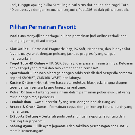
Jadi, tunggu apa lagi? Jika Kamu ingin cari situs slot online dan togel Toto
4D terpercaya dengan keamanan terjamin, Pools303 adalah pilihan terbaik.
Pilihan Permainan Favorit
Pools 303
menyajikan berbagai pilihan permainan judi online terbaik dan
paling digemari, di antaranya:
Slot Online
– Game dari Pragmatic Play, PG Soft, Habanero, dan lainnya.Slot
favorit masyarakat dengan peluang jackpot progresif yang sangat
menggiurkan.
Togel Toto 4D Online
– HK, SGP, Sydney, dan pasaran resmi lainnya. Keluaran
angka togel yang ramai dan raih kemenangan terbesar!
Sportsbook
– Taruhan olahraga dengan odds terbaik dari penyedia ternama
seperti SBOBET, CMD368, WBET, dan lainnya.
Kasino
Online
– Nikmati live baccarat, roulette, blackjack, hingga dragon
tiger dengan sensasi kasino langsung real time.
Poker Online
– Tantang pemain lain dalam permainan poker eksklusif yang
mirip dengan meja poker asli.
Tembak Ikan
– Game interaktif yang seru dengan hadiah uang asli.
Arcade & Crash Game
– Permainan cepat dengan konsep taruhan unik yang
menantang.
E-Sports Betting
– Bertaruh pada pertandingan e-sports favoritmu dan
dukung tim jagoanmu.
Sabung Ayam
– Pilih ayam jagoanmu dan saksikan pertarungan seru untuk
meraih kemenangan!