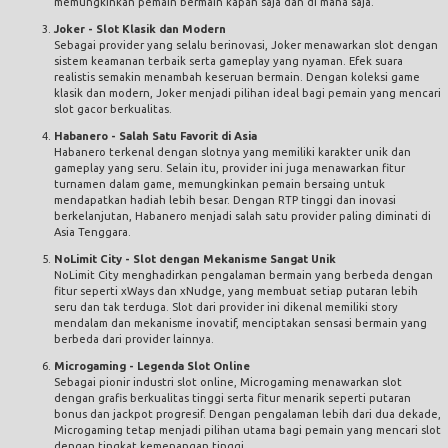
memungkinkan pemain bermain kapan saja dan di mana saja.
Joker - Slot Klasik dan Modern
Sebagai provider yang selalu berinovasi, Joker menawarkan slot dengan
sistem keamanan terbaik serta gameplay yang nyaman. Efek suara
realistis semakin menambah keseruan bermain. Dengan koleksi game
klasik dan modern, Joker menjadi pilihan ideal bagi pemain yang mencari
slot gacor berkualitas.
Habanero - Salah Satu Favorit di Asia
Habanero terkenal dengan slotnya yang memiliki karakter unik dan
gameplay yang seru. Selain itu, provider ini juga menawarkan fitur
turnamen dalam game, memungkinkan pemain bersaing untuk
mendapatkan hadiah lebih besar. Dengan RTP tinggi dan inovasi
berkelanjutan, Habanero menjadi salah satu provider paling diminati di
Asia Tenggara.
NoLimit City - Slot dengan Mekanisme Sangat Unik
NoLimit City menghadirkan pengalaman bermain yang berbeda dengan
fitur seperti xWays dan xNudge, yang membuat setiap putaran lebih
seru dan tak terduga. Slot dari provider ini dikenal memiliki story
mendalam dan mekanisme inovatif, menciptakan sensasi bermain yang
berbeda dari provider lainnya.
Microgaming - Legenda Slot Online
Sebagai pionir industri slot online, Microgaming menawarkan slot
dengan grafis berkualitas tinggi serta fitur menarik seperti putaran
bonus dan jackpot progresif. Dengan pengalaman lebih dari dua dekade,
Microgaming tetap menjadi pilihan utama bagi pemain yang mencari slot
dengan tingkat kemenangan tinggi.