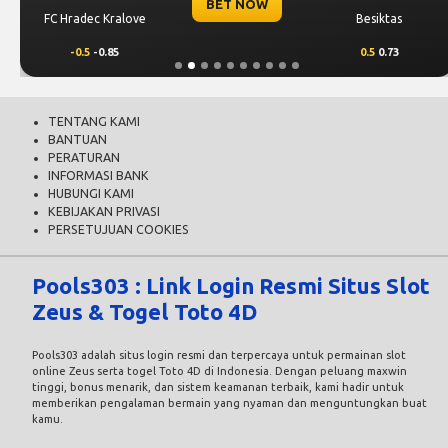
BET NOW
FC Hradec Kralove
Besiktas
-0.5
-0.85
0.5
0.73
TENTANG KAMI
BANTUAN
PERATURAN
INFORMASI BANK
HUBUNGI KAMI
KEBIJAKAN PRIVASI
PERSETUJUAN COOKIES
Pools303 : Link Login Resmi Situs Slot
Zeus & Togel Toto 4D
Pools303 adalah situs login resmi dan terpercaya untuk permainan slot
online Zeus serta togel Toto 4D di Indonesia. Dengan peluang maxwin
tinggi, bonus menarik, dan sistem keamanan terbaik, kami hadir untuk
memberikan pengalaman bermain yang nyaman dan menguntungkan buat
kamu.