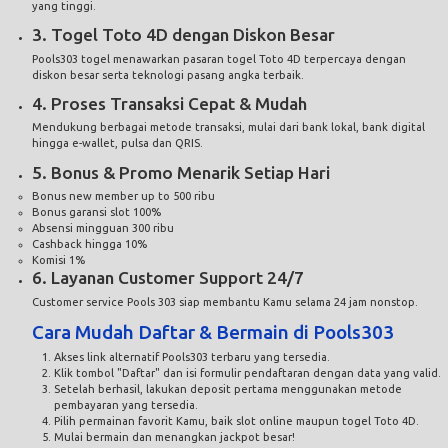
yang tinggi.
3. Togel Toto 4D dengan Diskon Besar
Pools303 togel menawarkan pasaran togel Toto 4D terpercaya dengan
diskon besar serta teknologi pasang angka terbaik.
4. Proses Transaksi Cepat & Mudah
Mendukung berbagai metode transaksi, mulai dari bank lokal, bank digital
hingga e-wallet, pulsa dan QRIS.
5. Bonus & Promo Menarik Setiap Hari
Bonus new member up to 500 ribu
Bonus garansi slot 100%
Absensi mingguan 300 ribu
Cashback hingga 10%
Komisi 1%
6. Layanan Customer Support 24/7
Customer service Pools 303 siap membantu Kamu selama 24 jam nonstop.
Cara Mudah Daftar & Bermain di Pools303
Akses link alternatif Pools303 terbaru yang tersedia.
Klik tombol "
Daftar
" dan isi formulir pendaftaran dengan data yang valid.
Setelah berhasil, lakukan deposit pertama menggunakan metode
pembayaran yang tersedia.
Pilih permainan favorit Kamu, baik slot online maupun togel Toto 4D.
Mulai bermain dan menangkan jackpot besar!