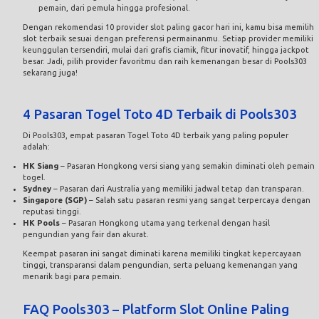
pemain, dari pemula hingga profesional.
Dengan rekomendasi 10 provider slot paling gacor hari ini, kamu bisa memilih
slot terbaik sesuai dengan preferensi permainanmu. Setiap provider memiliki
keunggulan tersendiri, mulai dari grafis ciamik, fitur inovatif, hingga jackpot
besar. Jadi, pilih provider favoritmu dan raih kemenangan besar di Pools303
sekarang juga!
4 Pasaran Togel Toto 4D Terbaik di Pools303
Di Pools303, empat pasaran Togel Toto 4D terbaik yang paling populer
adalah:
HK Siang
– Pasaran Hongkong versi siang yang semakin diminati oleh pemain
togel.
Sydney
– Pasaran dari Australia yang memiliki jadwal tetap dan transparan.
Singapore (
SGP
)
– Salah satu pasaran resmi yang sangat terpercaya dengan
reputasi tinggi.
HK Pools
– Pasaran Hongkong utama yang terkenal dengan hasil
pengundian yang fair dan akurat.
Keempat pasaran ini sangat diminati karena memiliki tingkat kepercayaan
tinggi, transparansi dalam pengundian, serta peluang kemenangan yang
menarik bagi para pemain.
FAQ Pools303 – Platform Slot Online Paling