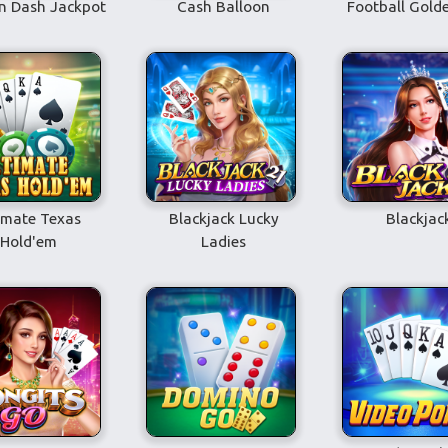
n Dash Jackpot
Cash Balloon
Football Gold
imate Texas
Blackjack Lucky
Blackjac
Hold'em
Ladies