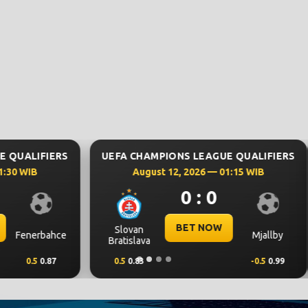
Royale
h Touchdown
Penalty Kick
Crash Go
IERS
E-FOOTBALL F24 ELITE CLUB FRIENDLY
E-FO
August 7, 2026 — 11:45 WIB
2 : 0
BET NOW
Saint-
e-Liverpool
e-Feyenoord
e-RB 
oise
1.00
1.75
0.60
-1.75
-0.84
0.0
 Super Chance
Keno Bonus Number
Crash Bon