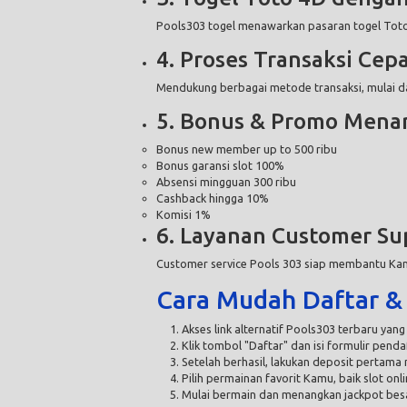
Pools303 togel menawarkan pasaran togel Toto 
4. Proses Transaksi Ce
Mendukung berbagai metode transaksi, mulai dari
5. Bonus & Promo Menar
West Hunter Bingo
S
Bonus new member up to 500 ribu
Bonus garansi slot 100%
Absensi mingguan 300 ribu
Cashback hingga 10%
Komisi 1%
6. Layanan Customer Su
Customer service Pools 303 siap membantu Ka
Cara Mudah Daftar &
Fortune Bingo
i
Akses link alternatif Pools303 terbaru yang
Klik tombol "
Daftar
" dan isi formulir pend
Setelah berhasil, lakukan deposit perta
Pilih permainan favorit Kamu, baik slot on
Mulai bermain dan menangkan jackpot bes