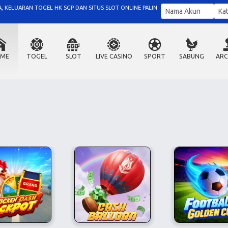
 TOGEL HK SGP DAN SITUS SLOT ONLINE PALING GACOR, DEPOSIT RP 10.000 DAN MI
ME
TOGEL
SLOT
LIVE CASINO
SPORT
SABUNG
ARC