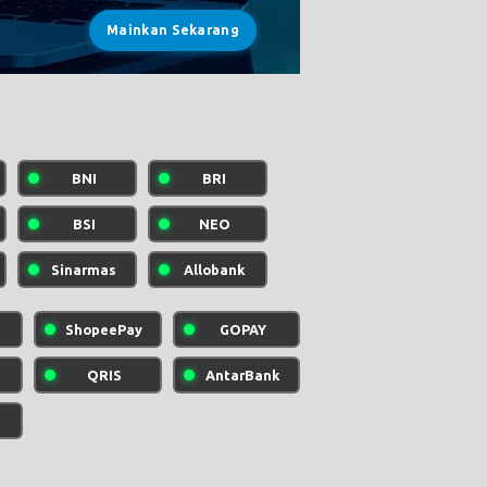
Mainkan Sekarang
BNI
BRI
HILO
BSI
NEO
Sinarmas
Allobank
ShopeePay
GOPAY
QRIS
AntarBank
tion
Pappu