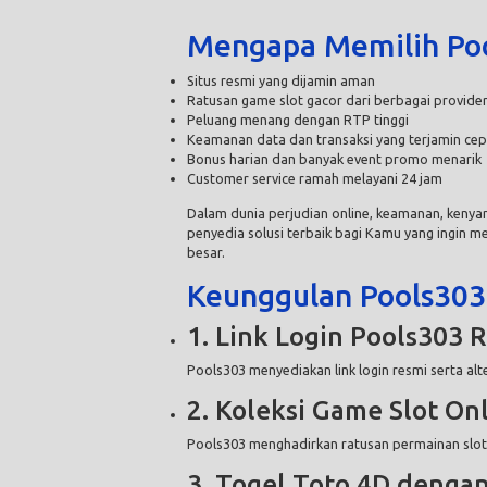
Mengapa Memilih
Po
Situs resmi yang dijamin aman
Ratusan game slot gacor dari berbagai provide
Peluang menang dengan RTP tinggi
Keamanan data dan transaksi yang terjamin cep
Bonus harian dan banyak event promo menarik
Customer service ramah melayani 24 jam
Go For Champion
Fortun
Dalam dunia perjudian online, keamanan, kenya
penyedia solusi terbaik bagi Kamu yang ingin 
besar.
Keunggulan Pools303 
1. Link Login Pools303
Pools303 menyediakan link login resmi serta al
2. Koleksi Game Slot On
Candyland Bingo
Pea
Pools303 menghadirkan ratusan permainan slot 
3. Togel Toto 4D dengan