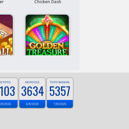
er
Chicken Dash
l
Golden Treasure
K TOTO
HK POOLS
TOTO WUHAN
103
3634
5357
/8/2026
6/8/2026
7/8/2026
ck
Color Game Extreme