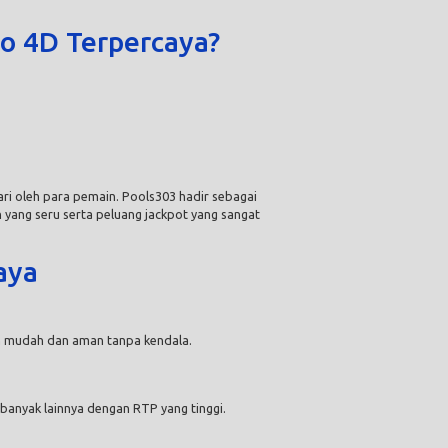
to 4D Terpercaya?
ratch
Magic Lamp Bingo
ri oleh para pemain. Pools303 hadir sebagai
ang seru serta peluang jackpot yang sangat
aya
gan mudah dan aman tanpa kendala.
ture
Jackpot Bingo
 banyak lainnya dengan RTP yang tinggi.