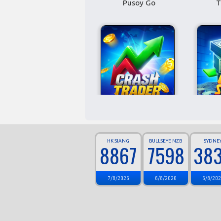
Pusoy Go
T
Crash Trader
C
HK SIANG
BULLSEYE NZB
SYDNE
8867
7598
38
7/8/2026
6/8/2026
6/8/20
Plinko of Mine
M