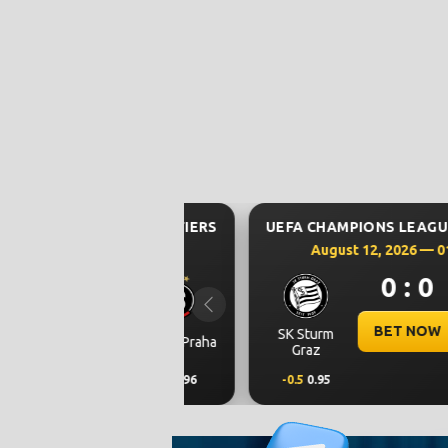
Crash Cricket
Cras
UEFA CHAMPIONS LEAGUE QUALIF
August 11, 2026 — 22:59 WIB
0 : 0
Previous
BET NOW
Union 
Bodo Glimt
Gill
0.75
0.82
-0.75
Keno Extra Bet
Keno